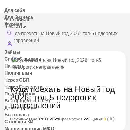
Для себя
Для бизнеса
Главная
Журнал
Статьи
Куда поехать на Новый год 2026: топ-5 недорогих
направлений
Займы
Способ выдачи
На карту
Наличными
Через СБП
Через Госуслуги
Куда поехать на Новый год
По условиям
2026: топ-5 недорогих
Без процентов (0%)
направлений
Долгосрочные
Без отказа
( 0 )
Опубликовано:
15.11.2025
Просмотров:
22
Оценка:
0
С плохой КИ
Малоизвестные МФО