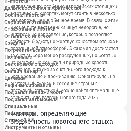
IT-ипотека
направлениях, особенно европейских столицах и
Дальневосточная и Арктическая
экзотических курортах, могут стоить в несколько
Военная ипотека
раз дороже, чем в обычное время. В связи с этим,
Сервисы и отзывы
многие путешественники ищут недорогие, но
Страхование ипотеки
интересные направления, которые позволяют
Отзывы об ипотеке
соблюсти бюджет, не жертвуя качеством отдыха и
Кредиты
праздничной атмосферой. Экономия достигается
Потребительские
за счет выбора менее раскрученных, но богатых
Наличными
на культурные события и природные красоты
Без справок о доходах
регионов, а также за счет гибкого подхода к
Онлайн на карту
бронированию и проживанию. Ориентируясь на
Целевые
внутренний туризм и соседние страны с
Рефинансирование
доступной логистикой, можно найти оптимальные
Под залог недвижимости
варианты для встречи Нового года 2026.
Под залог автомобиля
Специальные
Факторы, определяющие
Пенсионерам
С плохой КИ
бюджетность новогоднего отдыха
Инструменты и отзывы