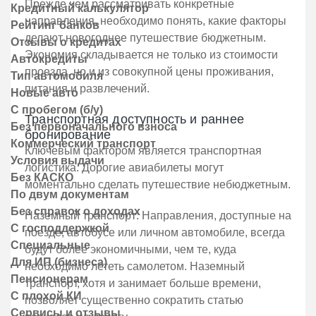
Прежде чем рассматривать конкретные
Кредитный калькулятор
направления, необходимо понять, какие факторы
Рейтинг банков
делают новогоднее путешествие бюджетным.
Отзывы о кредитах
Экономия складывается не только из стоимости
Автокредиты
проезда, но и из совокупной цены проживания,
Тип автомобиля
питания и развлечений.
Новые авто
С пробегом (б/у)
Транспортная доступность и раннее
Без первоначального взноса
бронирование
Коммерческий транспорт
Ключевым фактором является транспортная
Условия выдачи
логистика. Дорогие авиабилеты могут
Без КАСКО
моментально сделать путешествие небюджетным.
По двум документам
Без справок о доходах
Наземный транспорт: Направления, доступные на
С господдержкой
поезде, автобусе или личном автомобиле, всегда
Специальные
будут более экономичными, чем те, куда
Для ИП (бизнеса)
необходимо лететь самолетом. Наземный
Пенсионерам
транспорт, хотя и занимает больше времени,
С плохой КИ
позволяет существенно сократить статью
Сервисы и отзывы