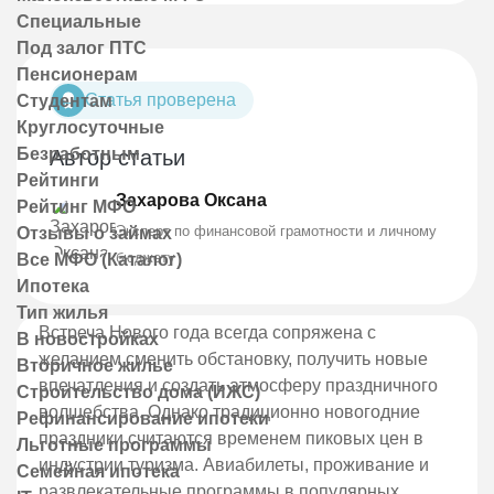
Специальные
Под залог ПТС
Пенсионерам
Статья проверена
Студентам
Круглосуточные
Безработным
Автор статьи
Рейтинги
Захарова Оксана
Рейтинг МФО
Эксперт по финансовой грамотности и личному
Отзывы о займах
бюджету
Все МФО (Каталог)
Ипотека
Тип жилья
Встреча Нового года всегда сопряжена с
В новостройках
желанием сменить обстановку, получить новые
Вторичное жилье
впечатления и создать атмосферу праздничного
Строительство дома (ИЖС)
волшебства. Однако традиционно новогодние
Рефинансирование ипотеки
праздники считаются временем пиковых цен в
Льготные программы
индустрии туризма. Авиабилеты, проживание и
Семейная ипотека
развлекательные программы в популярных