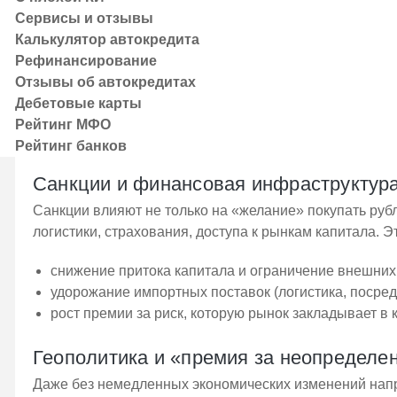
механизмов, это может усиливать инфляционные ож
Сервисы и отзывы
если расходы сопровождаются мерами по сдержив
Калькулятор автокредита
стабильности, эффект на рубль может быть нейтра
Рефинансирование
Отзывы об автокредитах
Международная обстановка,
Дебетовые карты
Рейтинг МФО
Рейтинг банков
Санкции и финансовая инфраструктур
Санкции влияют не только на «желание» покупать рубл
логистики, страхования, доступа к рынкам капитала. Э
снижение притока капитала и ограничение внешних
удорожание импортных поставок (логистика, посредн
рост премии за риск, которую рынок закладывает в к
Геополитика и «премия за неопределе
Даже без немедленных экономических изменений нап