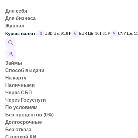
Для себя
Для бизнеса
Журнал
Главная
Курсы валют:
USD ЦБ: 91.6 Р
EUR ЦБ: 101.61 Р
CNY ЦБ: 11
Статьи
Курс рубля: что влияет на колебания и чего ждать дал
Займы
Способ выдачи
На карту
Наличными
Через СБП
Через Госуслуги
По условиям
Без процентов (0%)
Долгосрочные
Без отказа
С плохой КИ