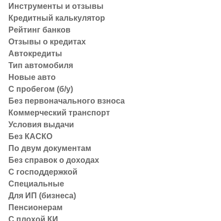
Инструменты и отзывы
импорт
Кредитный калькулятор
Рейтинг банков
Отзывы о кредитах
Автокредиты
Темпы экономического роста и структу
Тип автомобиля
Если экономика растет устойчиво и бизнес видит персп
Новые авто
рублевые активы становятся привлекательнее — это мо
С пробегом (б/у)
происходит рост:
Без первоначального взноса
Коммерческий транспорт
рост на основе инвестиций и производительности об
Условия выдачи
Без КАСКО
рост на основе бюджетного стимулирования и расшир
По двум документам
увеличивать импорт — тогда давление на рубль возрас
Без справок о доходах
С господдержкой
Бюджет, дефицит и госрасходы
Специальные
Для курса важно, как финансируются расходы государ
Для ИП (бизнеса)
Пенсионерам
если дефицит растет и закрывается в основном за 
С плохой КИ