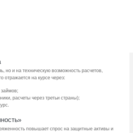
идания и спрос на валюту;
анию инфляции и сохранению финансовой
льным или положительным.
 санкции и геополитика
а
ь, но и на техническую возможность расчетов,
то отражается на курсе через:
 займов;
ики, расчеты через третьи страны);
урс.
нность»
ряженность повышает спрос на защитные активы и