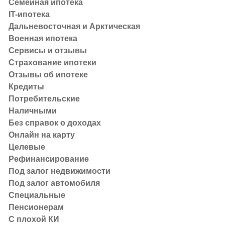
Семейная ипотека
человеку в условиях неопределенности.
IT-ипотека
Дальневосточная и Арктическая
Как формируется курс рубля
Военная ипотека
предложения
Сервисы и отзывы
Страхование ипотеки
Отзывы об ипотеке
В упрощенном виде:
Кредиты
Рубль укрепляется, когда в страну приходит больше
Потребительские
продажи валюты экспортерами, увеличивается довер
Наличными
снижается.
Без справок о доходах
Рубль ослабевает, когда растет спрос на валюту (и
Онлайн на карту
бизнесом), снижается экспортная выручка или усил
Целевые
инфляции).
Рефинансирование
Под залог недвижимости
Важно: курс — это не только «экономика сегодня», но
Под залог автомобиля
будущие риски: санкции, изменение цен на нефть, трае
Специальные
Пенсионерам
Экономическая ситуация вну
С плохой КИ