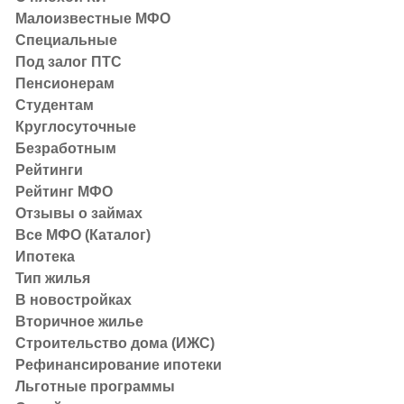
Малоизвестные МФО
Специальные
Под залог ПТС
Пенсионерам
Студентам
Статья проверена
Круглосуточные
Безработным
Рейтинги
Автор статьи
Рейтинг МФО
Отзывы о займах
Власова Дарья
Все МФО (Каталог)
Главный редактор Выбирай.ру
Ипотека
Тип жилья
В новостройках
Курс рубля остается одной из самых обсуждаемых тем:
Вторичное жилье
товаров и техники, отпусков, накоплений и инвестици
Строительство дома (ИЖС)
других валют (прежде всего доллара, евро и юаня). 
Рефинансирование ипотеки
воздействием спроса и предложения, а также решени
Льготные программы
ключевых факторов, прогнозов и сценариев, а также 