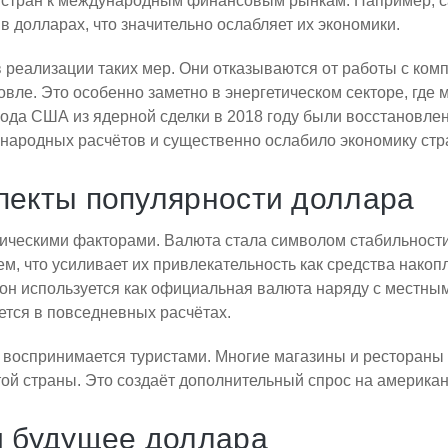
 стран к международным финансовым рынкам. Например, с
в долларах, что значительно ослабляет их экономики.
реализации таких мер. Они отказываются от работы с комп
вле. Это особенно заметно в энергетическом секторе, где 
да США из ядерной сделки в 2018 году были восстановлен
народных расчётов и существенно ослабило экономику стр
пекты популярности доллара
ическими факторами. Валюта стала символом стабильности 
м, что усиливает их привлекательность как средства накоп
н используется как официальная валюта наряду с местными
ется в повседневных расчётах.
он воспринимается туристами. Многие магазины и ресторан
ой страны. Это создаёт дополнительный спрос на американ
и будущее доллара