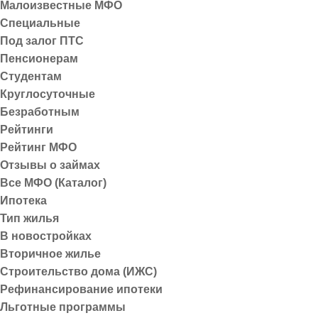
Малоизвестные МФО
Специальные
Под залог ПТС
Статья проверена
Пенсионерам
Студентам
Круглосуточные
Автор статьи
Безработным
Рейтинги
Оксана Митрофанова
Рейтинг МФО
Эксперт Выбирай.ру
Отзывы о займах
Все МФО (Каталог)
Ипотека
Доллар США, одна из самых узнаваемых валют в мире, и
Тип жилья
валюта Соединённых Штатов в 1792 году с принятием За
В новостройках
стало окончание Второй мировой войны, когда на Бретт
Вторичное жилье
обусловлено экономическим доминированием США, а так
Строительство дома (ИЖС)
Рефинансирование ипотеки
В 1971 году президент Ричард Никсон отменил привязку 
Льготные программы
влияние благодаря стабильности американской экономик