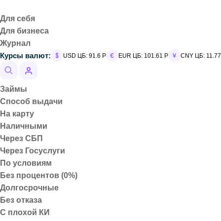
Для себя
Для бизнеса
Журнал
Главная
Курсы валют:
USD ЦБ: 91.6 Р
EUR ЦБ: 101.61 Р
CNY ЦБ: 11.77
Статьи
Почему доллар - мировая валюта
Займы
Способ выдачи
На карту
Наличными
Через СБП
Через Госуслуги
Почему доллар - мир
По условиям
Без процентов (0%)
Долгосрочные
( 0 )
Опубликовано:
06.04.2026
Просмотров:
54
Оценка:
0
Без отказа
С плохой КИ