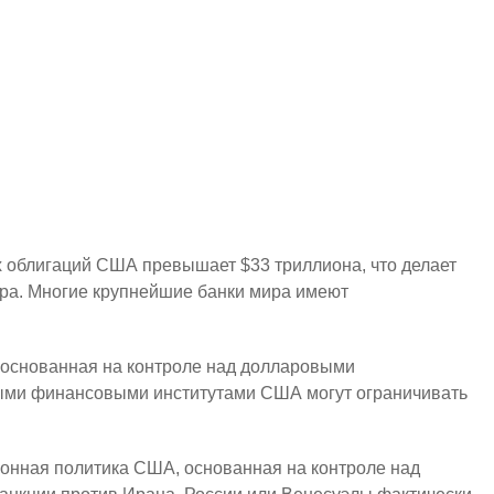
ыми инструментами. Их решения могут существенно
апитала.
оллара
 США. Нью-Йоркская биржа (NYSE) и NASDAQ остаются
чительно превышает показатели других бирж, что
з самых надёжных активов в мире. Их высокая
их облигаций США превышает $33 триллиона, что делает
ра. Многие крупнейшие банки мира имеют
 основанная на контроле над долларовыми
ными финансовыми институтами США могут ограничивать
ионная политика США, основанная на контроле над