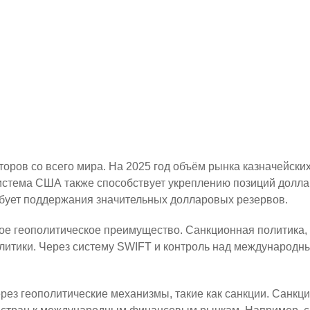
 в торговле корпоративными облигациями и другими долгов
их стран, особенно тех, которые зависят от иностранного к
и геополитическое значение д
 доллара, является развитая финансовая инфраструктура
я акции ведущих компаний. Капитализация этих рынков зна
ародных инвесторов.
ную роль. Казначейские облигации США считаются одними и
торов со всего мира. На 2025 год объём рынка казначейск
истема США также способствует укреплению позиций долла
ребует поддержания значительных долларовых резервов.
е геополитическое преимущество. Санкционная политика,
литики. Через систему SWIFT и контроль над международ
ез геополитические механизмы, такие как санкции. Санкц