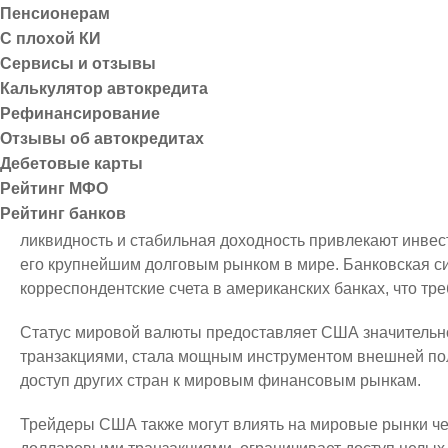
Кроме того, американские трейдеры активно участвуют
Пенсионерам
влиять на стоимость заимствований для компаний из друг
С плохой КИ
Сервисы и отзывы
Финансовая инфраструктура 
Калькулятор автокредита
Рефинансирование
Одним из важнейших факторов, поддерживающих статус
Отзывы об автокредитах
крупнейшими фондовыми площадками мира, где торгуютс
Дебетовые карты
делает доллар обязательным инструментом для междун
Рейтинг МФО
Рейтинг банков
Система государственного долга США также играет важ
ликвидность и стабильная доходность привлекают инвес
его крупнейшим долговым рынком в мире. Банковская с
корреспондентские счета в американских банках, что т
Статус мировой валюты предоставляет США значительно
транзакциями, стала мощным инструментом внешней по
доступ других стран к мировым финансовым рынкам.
Трейдеры США также могут влиять на мировые рынки чер