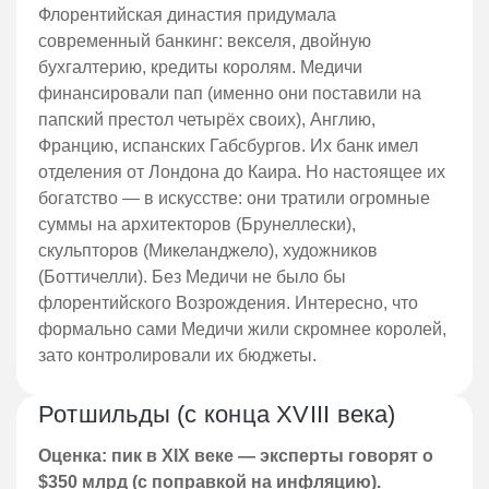
Флорентийская династия придумала
современный банкинг: векселя, двойную
бухгалтерию, кредиты королям. Медичи
финансировали пап (именно они поставили на
папский престол четырёх своих), Англию,
Францию, испанских Габсбургов. Их банк имел
отделения от Лондона до Каира. Но настоящее их
богатство — в искусстве: они тратили огромные
суммы на архитекторов (Брунеллески),
скульпторов (Микеланджело), художников
(Боттичелли). Без Медичи не было бы
флорентийского Возрождения. Интересно, что
формально сами Медичи жили скромнее королей,
зато контролировали их бюджеты.
Ротшильды (с конца XVIII века)
Оценка: пик в XIX веке — эксперты говорят о
$350 млрд (с поправкой на инфляцию).