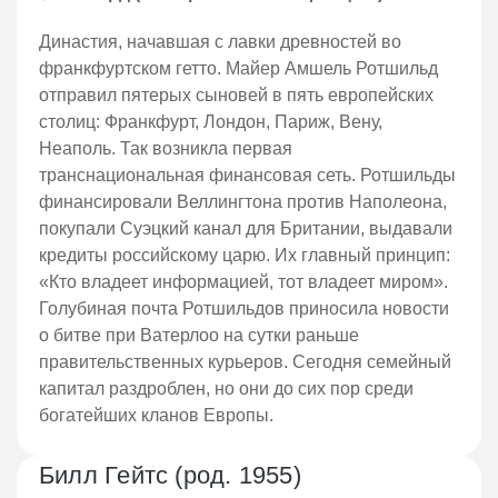
Династия, начавшая с лавки древностей во
франкфуртском гетто. Майер Амшель Ротшильд
отправил пятерых сыновей в пять европейских
столиц: Франкфурт, Лондон, Париж, Вену,
Неаполь. Так возникла первая
транснациональная финансовая сеть. Ротшильды
финансировали Веллингтона против Наполеона,
покупали Суэцкий канал для Британии, выдавали
кредиты российскому царю. Их главный принцип:
«Кто владеет информацией, тот владеет миром».
Голубиная почта Ротшильдов приносила новости
о битве при Ватерлоо на сутки раньше
правительственных курьеров. Сегодня семейный
капитал раздроблен, но они до сих пор среди
богатейших кланов Европы.
Билл Гейтс (род. 1955)