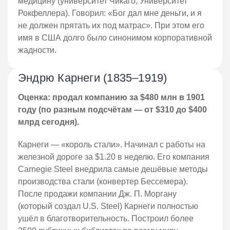
медицину (университет Чикаго, Университет
Рокфеллера). Говорил: «Бог дал мне деньги, и я
не должен прятать их под матрас». При этом его
имя в США долго было синонимом корпоративной
жадности.
Эндрю Карнеги (1835–1919)
Оценка: продал компанию за $480 млн в 1901
году (по разным подсчётам — от $310 до $400
млрд сегодня).
Карнеги — «король стали». Начинал с работы на
железной дороге за $1.20 в неделю. Его компания
Carnegie Steel внедрила самые дешёвые методы
производства стали (конвертер Бессемера).
После продажи компании Дж. П. Моргану
(который создал U.S. Steel) Карнеги полностью
ушёл в благотворительность. Построил более