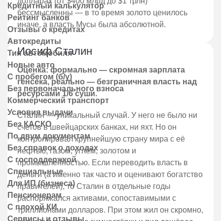
долларах (от $400 млрд до $1 трлн)
Кредитный калькулятор
бессмысленны — в то время золото ценилось
Рейтинг банков
иначе, а власть Мусы была абсолютной.
Отзывы о кредитах
Автокредиты
Иосиф Сталин
Тип автомобиля
Новые авто
Оценка: формально — скромная зарплата
С пробегом (б/у)
генсека, реально — безграничная власть над
Без первоначального взноса
ресурсами 1/6 суши.
Коммерческий транспорт
Условия выдачи
Сталин — уникальный случай. У него не было ни
Без КАСКО
счетов в швейцарских банках, ни яхт. Но он
По двум документам
контролировал крупнейшую страну мира с её
Без справок о доходах
нефтью, газом, углём, золотом и
С господдержкой
промышленностью. Если переводить власть в
Специальные
деньги (а именно так часто и оценивают богатство
Для ИП (бизнеса)
правителей), то Сталин в отдельные годы
Пенсионерам
распоряжался активами, сопоставимыми с
С плохой КИ
триллионами долларов. При этом жил он скромно,
Сервисы и отзывы