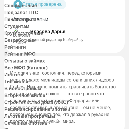
Статья проверена
Специальные
Под залог ПТС
Автор статьи
Пенсионерам
Студентам
Власова Дарья
Круглосуточные
Главный редактор Выбирай.ру
Безработным
Рейтинги
Рейтинг МФО
Отзывы о займах
Все МФО (Каталог)
История знает состояния, перед которыми
Ипотека
меркнут даже миллиарды сегодняшних лидеров
Тип жилья
Forbes. Но важно помнить: сравнивать богатство
В новостройках
из разных эпох сложно — это всё равно что
Вторичное жилье
спрашивать, кто быстрее, «Феррари» или
Строительство дома (ИЖС)
средневековый рыцарь на коне. Тем не менее,
Рефинансирование ипотеки
попробуем оценить тех, кто держал в руках не
Льготные программы
просто деньги, а судьбы мира.
Семейная ипотека