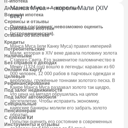
IT-ипотека
Манса Муса — король Мали (XIV
Дальневосточная и Арктическая
Военная ипотека
век)
Сервисы и отзывы
Оценка состояния: невозможно оценить
Страхование ипотеки
(астрономическая).
Отзывы об ипотеке
Кредиты
Манса Муса (или Канку Муса) правил империей
Потребительские
Мали, которая в XIV веке давала половину золота
Наличными
Старого Света. Его знаменитое паломничество в
Без справок о доходах
Мекку (1324 год) вошло в легенды: караван из 60
Онлайн на карту
000 человек, 12 000 рабов в парчовых одеждах и
Целевые
верблюды, гружённые тоннами золотого песка. В
Рефинансирование
Каире Манса Муса раздавал золото так щедро,
Под залог недвижимости
что цена на металл обрушилась на целое
Под залог автомобиля
десятилетие. Чтобы исправить экономику,
Специальные
каирские банкиры молили его забрать золото
Пенсионерам
обратно.
С плохой КИ
Попытки оценить его состояние в современных
Инструменты и отзывы