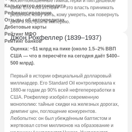
носил поношенные гимнастёрки и пил дешёвое
Калькулятор автокредита
вино. Его «богатство» — это власть принимать
Рефинансирование
решения: кому жить, кому умереть, как повернуть
Отзывы об автокредитах
реки и построить империю.
Дебетовые карты
Рейтинг МФО
Джон Рокфеллер (1839–1937)
Рейтинг банков
Оценка: ~$1 млрд на пике (около 1.5–2% ВВП
США — что в пересчёте на сегодня даёт $400–
500 млрд).
Первый в истории официальный долларовый
миллиардер. Его Standard Oil контролировала к
1880-м годам до 90% всей нефтепереработки в
США. Рокфеллер изобрёл современную
монополию: тайные скидки на железных дорогах,
демпинг цен, поглощение конкурентов.
Любопытно: он был убеждённым баптистом и
жертвовал сотни миллионов на образование и