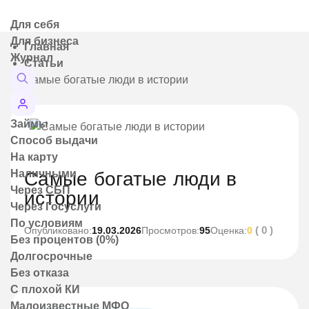
Для себя
Для бизнеса
Главная
Журнал
Статьи
Самые богатые люди в истории
Займы
Способ выдачи
На карту
Наличными
Самые богатые люди в
Через СБП
истории
Через Госуслуги
По условиям
( 0 )
Опубликовано:
19.03.2026
Просмотров:
95
Оценка:
0
Без процентов (0%)
Долгосрочные
Без отказа
С плохой КИ
Малоизвестные МФО