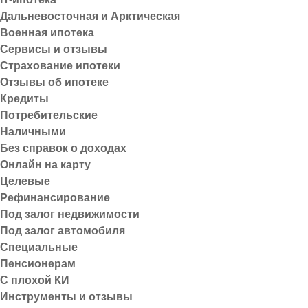
Похожие новости
Дальневосточная и Арктическая
Военная ипотека
Сервисы и отзывы
Страхование ипотеки
Отзывы об ипотеке
Кредиты
Потребительские
Наличными
Без справок о доходах
30.07.2026
16.07.2026
Онлайн на карту
Что делать, если нечем
Как эко
Целевые
платить по кредитам и
Рефинансирование
микрозаймам в 2026 году:
Под залог недвижимости
4 законных способа
Под залог автомобиля
Специальные
Пенсионерам
С плохой КИ
Инструменты и отзывы