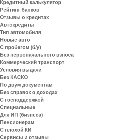
Кредитный калькулятор
Лучшие предложения
Рейтинг банков
Отзывы о кредитах
Автокредиты
Займы
Тип автомобиля
Кредиты
Новые авто
Автокредиты
С пробегом (б/у)
Ипотека
Без первоначального взноса
Кредитные карты
Коммерческий транспорт
Дебетовые карты
Условия выдачи
Без КАСКО
По двум документам
0
0 отзывов
Без справок о доходах
С господдержкой
Специальные
₽
₽
Для ИП (бизнеса)
Пенсионерам
Срок:
Возраст:
Срок:
С плохой КИ
Оформить
Сервисы и отзывы