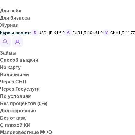
Для себя
Для бизнеса
Журнал
Курсы валют:
USD ЦБ: 91.6 Р
EUR ЦБ: 101.61 Р
CNY ЦБ: 11.77
Всё меньше, а цен
Займы
Способ выдачи
На карту
Наличными
Через СБП
Через Госуслуги
В антимонопольную службу пост
По условиям
ведут себя производители и ро
Без процентов (0%)
уменьшается в объёме, но ценни
Долгосрочные
Без отказа
Как рассказал лидер фракции Л
С плохой КИ
красуются коробки на 900 или 9
Малоизвестные МФО
то и 150. Плитка шоколада лиш