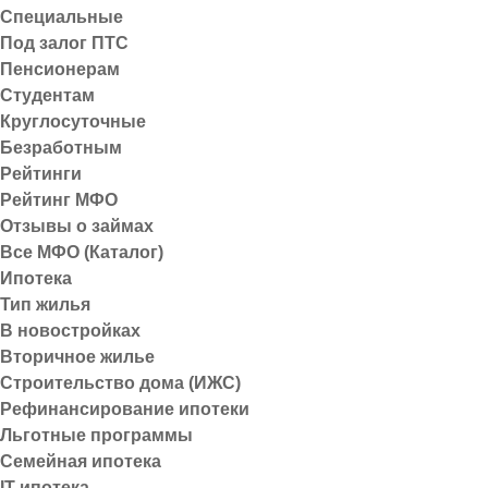
Специальные
Покупатель, привыкший к старой
Под залог ПТС
чистой воды обман и одновреме
Пенсионерам
указывающие настоящий вес, о
Студентам
Цифры говорят сами за себя. 
Круглосуточные
сталкивались с ситуацией, когда
Безработным
Рейтинги
В партии рассчитывают, что ФАС
Рейтинг МФО
недобросовестной конкуренции
Отзывы о займах
К слову, эксперты Союза потре
Все МФО (Каталог)
столько, по их оценкам, теряют 
Ипотека
инфляция, которую производит
Тип жилья
В новостройках
Вторичное жилье
Строительство дома (ИЖС)
Рефинансирование ипотеки
Льготные программы
Семейная ипотека
IT-ипотека