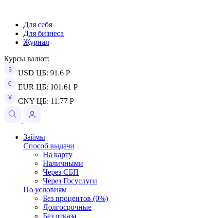
Для себя
Для бизнеса
Журнал
Курсы валют:
USD ЦБ: 91.6 Р
EUR ЦБ: 101.61 Р
CNY ЦБ: 11.77 Р
Займы
Способ выдачи
На карту
Наличными
Через СБП
Через Госуслуги
По условиям
Без процентов (0%)
Долгосрочные
Без отказа