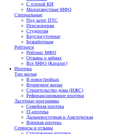
С плохой КИ
Малоизвестные МФО
Специальные
Под залог ПТС
Пенсионерам
Студентам
Круглосуточные
Безработным
Рейтинги
Рейтинг МФО
Отзывы о займах
Все МФО (Каталог)
Ипотека
Тип жилья
В новостройках
Вторичное жилье
Строительство дома (ИЖС)
Рефинансирование ипотеки
Льготные программы
Семейная ипотека
IT-ипотека
Дальневосточная и Арктическая
Военная ипотека
Сервисы и отзывы
Страхование ипотеки