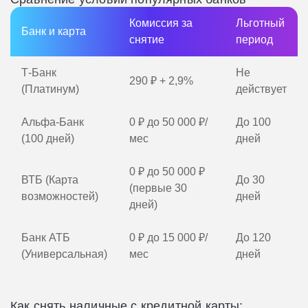
Комиссия за
Льготный
Банк и карта
снятие
период
Т-Банк
Не
290 ₽ + 2,9%
(Платинум)
действует
Альфа-Банк
0 ₽ до 50 000 ₽/
До 100
(100 дней)
мес
дней
0 ₽ до 50 000 ₽
ВТБ (Карта
До 30
(первые 30
возможностей)
дней
дней)
Банк АТБ
0 ₽ до 15 000 ₽/
До 120
(Универсальная)
мес
дней
Как снять наличные с кредитной карты: