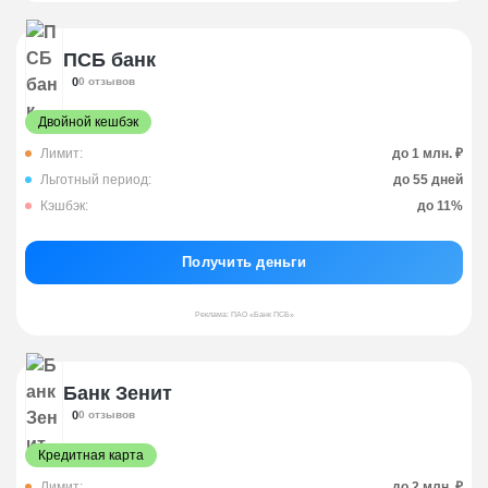
ПСБ банк
0
0 отзывов
Двойной кешбэк
Лимит:
до 1 млн. ₽
Льготный период:
до 55 дней
Кэшбэк:
до 11%
Получить деньги
Реклама: ПАО «Банк ПСБ»
Банк Зенит
0
0 отзывов
Кредитная карта
Лимит:
до 2 млн. ₽