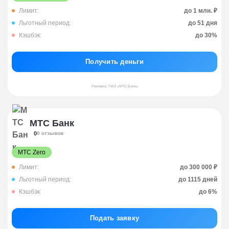
Лимит:
до 1 млн. ₽
Льготный период:
до 51 дня
Кэшбэк:
до 30%
Получить деньги
Реклама: ПАО «МТС-Банк»
МТС Банк
0
0 отзывов
МТС Zero
Лимит:
до 300 000 ₽
Льготный период:
до 1115 дней
Кэшбэк:
до 6%
Подать заявку