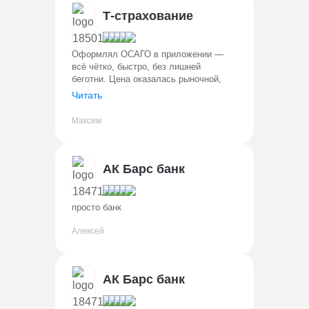
Т-страхование
Оформлял ОСАГО в приложении —
всё чётко, быстро, без лишней
беготни. Цена оказалась рыночной,
даже чуть ниже, чем у некоторых
Читать
конкурентов. Когда попал в
небольшую аварию, удивил
Максим
дистанционный осмотр: ...
АК Барс банк
просто банк
Алексей
АК Барс банк