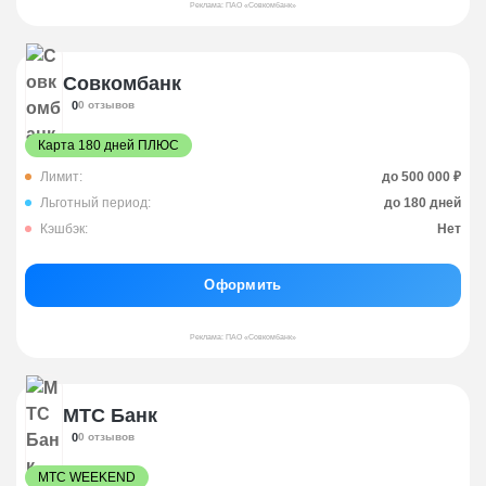
Реклама: ПАО «Совкомбанк»
Совкомбанк
0
0 отзывов
Карта 180 дней ПЛЮС
Лимит:
до 500 000 ₽
Льготный период:
до 180 дней
Кэшбэк:
Нет
Оформить
Реклама: ПАО «Совкомбанк»
МТС Банк
0
0 отзывов
МТС WEEKEND