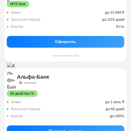
MTS Now
Лимит:
до 15 000 ₽
Льготный период:
до 1115 дней
Кэшбэк:
Есть
Оформить
Реклама: ПАО «МТС-Банк»
Альфа-Банк
0
0 отзывов
60 дней без %
Лимит:
до 1 млн. ₽
Льготный период:
до 60 дней
Кэшбэк:
до 100%