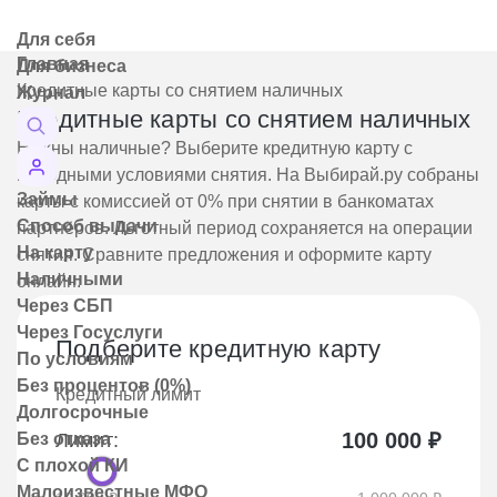
Для себя
Главная
Для бизнеса
Кредитные карты со снятием наличных
Журнал
Кредитные карты со снятием наличных
Нужны наличные? Выберите кредитную карту с
выгодными условиями снятия. На Выбирай.ру собраны
Займы
карты с комиссией от 0% при снятии в банкоматах
Способ выдачи
партнёров. Льготный период сохраняется на операции
На карту
снятия. Сравните предложения и оформите карту
Наличными
онлайн.
Через СБП
Через Госуслуги
Подберите кредитную карту
По условиям
Без процентов (0%)
Кредитный лимит
Долгосрочные
100 000
₽
Без отказа
Лимит:
С плохой КИ
Малоизвестные МФО