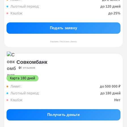
Льготный период:
до 120 дней
Кэшбэк:
до 25%
Подать заявку
Реклама: ПАО Банк «Зенит»
Совкомбанк
0
0 отзывов
Карта 180 дней
Лимит:
до 500 000 ₽
Льготный период:
до 180 дней
Кэшбэк:
Нет
Получить деньги