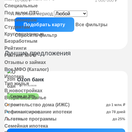
10 000 ₽
1 000 000 ₽
Специальные
Под залог ПТС
Льготный период
Пенсионерам
Подобрать карту
Все фильтры
Студентам
Круглосуточные
Сбросить фильтр
Безработным
Рейтинги
Лучшие предложения
Рейтинг МФО
Отзывы о займах
Все МФО (Каталог)
Ипотека
Ozon банк
Тип жилья
0
0 отзывов
В новостройках
Скидки до 30%
Вторичное жилье
Строительство дома (ИЖС)
Лимит:
до 1 млн. ₽
Рефинансирование ипотеки
Льготный период:
до 78 дней
Льготные программы
Кэшбэк:
до 25%
Семейная ипотека