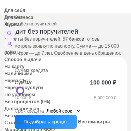
Для себя
Главная
Для бизнеса
Кредит без поручителей
Журнал
Кредит без поручителей
Кредиты без поручителей. 57 банков готовы
рассмотреть заявку по паспорту. Сумма — до 15 000
Займы
000 ₽, срок — до 7 лет. Одобрение в день обращения.
Способ выдачи
На карту
Сумма кредита
Наличными
Через СБП
100 000
₽
Сумма:
Через Госуслуги
По условиям
10 000 ₽
5 000 000 ₽
Без процентов (0%)
Долгосрочные
Срок кредита
Без отказа
Подобрать кредит
Все фильтры
С плохой КИ
Малоизвестные МФО