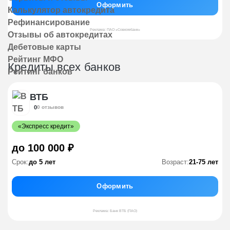
Оформить
Калькулятор автокредита
Рефинансирование
Реклама: ПАО «Совкомбанк»
Отзывы об автокредитах
Дебетовые карты
Рейтинг МФО
Кредиты всех банков
Рейтинг банков
ВТБ
0
0 отзывов
«Экспресс кредит»
до 100 000 ₽
Срок:
до 5 лет
Возраст:
21-75 лет
Оформить
Реклама: Банк ВТБ (ПАО)