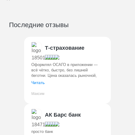
Последние отзывы
Т-страхование
Оформлял ОСАГО в приложении —
всё чётко, быстро, без лишней
беготни. Цена оказалась рыночной,
даже чуть ниже, чем у некоторых
Читать
конкурентов. Когда попал в
небольшую аварию, удивил
Максим
дистанционный осмотр: ...
АК Барс банк
просто банк