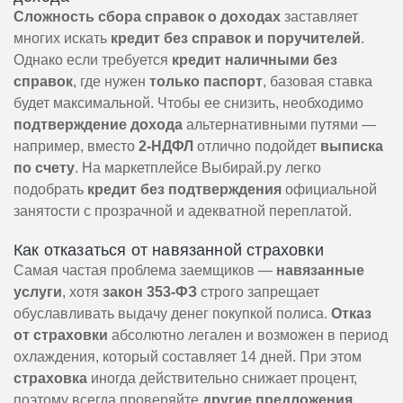
Сложность сбора справок о доходах
заставляет
многих искать
кредит без справок и поручителей
.
Однако если требуется
кредит наличными без
справок
, где нужен
только паспорт
, базовая ставка
будет максимальной. Чтобы ее снизить, необходимо
подтверждение дохода
альтернативными путями —
например, вместо
2-НДФЛ
отлично подойдет
выписка
по счету
. На маркетплейсе Выбирай.ру легко
подобрать
кредит без подтверждения
официальной
занятости с прозрачной и адекватной переплатой.
Как отказаться от навязанной страховки
Самая частая проблема заемщиков —
навязанные
услуги
, хотя
закон 353-ФЗ
строго запрещает
обуславливать выдачу денег покупкой полиса.
Отказ
от страховки
абсолютно легален и возможен в период
охлаждения, который составляет 14 дней. При этом
страховка
иногда действительно снижает процент,
поэтому всегда проверяйте
другие предложения
,