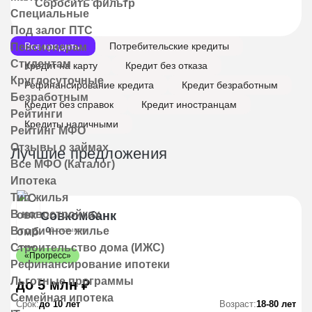
Сбросить фильтр
Специальные
Под залог ПТС
Все кредиты
Потребительские кредиты
Пенсионерам
Студентам
Кредит на карту
Кредит без отказа
Круглосуточные
Рефинансирование кредита
Кредит безработным
Безработным
Кредит без справок
Кредит иностранцам
Рейтинги
Кредиты наличными
Рейтинг МФО
Отзывы о займах
Лучшие предложения
Все МФО (Каталог)
Ипотека
Тип жилья
В новостройках
Совкомбанк
Вторичное жилье
0
0 отзывов
Строительство дома (ИЖС)
«Прогресс»
Рефинансирование ипотеки
Льготные программы
до 5 млн ₽
Семейная ипотека
Срок:
до 10 лет
Возраст:
18-80 лет